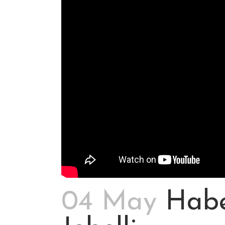
04 May
Habe