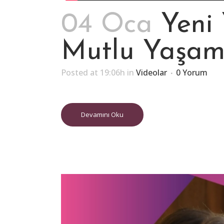
04 Oca
Yeni
Mutlu Yaşa
Posted at 19:06h
in
Videolar
0 Yorum
Devamını Oku