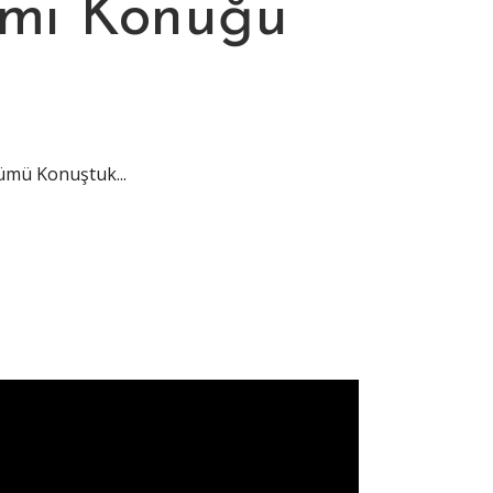
amı Konuğu
şümü Konuştuk...