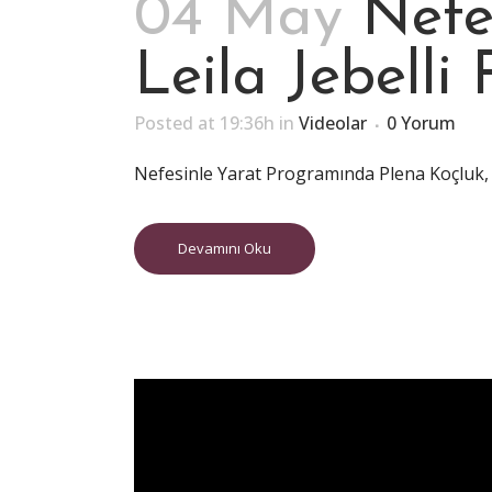
04 May
Nefe
Leila Jebelli 
Posted at 19:36h
in
Videolar
0 Yorum
Nefesinle Yarat Programında Plena Koçluk, 
Devamını Oku